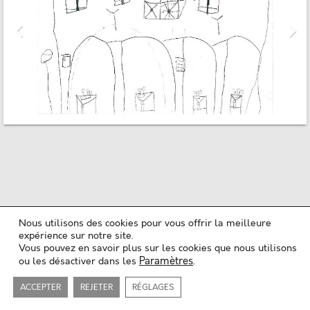
Nous utilisons des cookies pour vous offrir la meilleure
Mentions légales
expérience sur notre site.
Politique de confidentialité
Vous pouvez en savoir plus sur les cookies que nous utilisons
Plan du site
Paramètres
.
ou les désactiver dans les
Contact
Copyright ©2018-26
Maison de l'Architecture du Limousin
Tous les droits sont réservés
Développé par
Sylvain Coudert
ACCEPTER
REJETER
RÉGLAGES