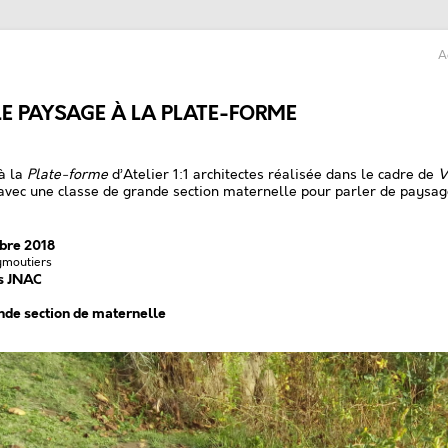
A
LE PAYSAGE À LA PLATE-FORME
à la
Plate-forme
d’Atelier 1:1 architectes réalisée dans le cadre de
V
 avec une classe de grande section maternelle pour parler de paysage 
mbre 2018
Eymoutiers
es JNAC
nde section de maternelle