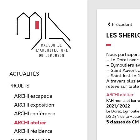
Précédent
LES SHERL
Nous participons
– Le Dorat avec 
– Eymoutiers ave
– Saint Auvent a
ACTUALITÉS
– Saint Just Le M
A travers plusie
PROJETS
relevé sur table
ARCHI atelier
ARCHI escapade
PAH monts et barra
ARCHI exposition
2021/ 2022
Le Dorat, Eymoutier
ARCHI conférence
DSDEN de la Haut
5 classes de CM
ARCHI atelier
ARCHI résidence