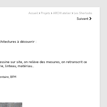
Accueil
Projets
ARCHI atelier
Les Sherlocks
Suivant
hitectures à découvrir :
essine sur site, on relève des mesures, on retranscrit ce
rie, linteau, matériau…
entaire, BFM