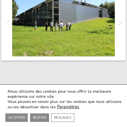
Nous utilisons des cookies pour vous offrir la meilleure
Mentions légales
expérience sur notre site.
Politique de confidentialité
Vous pouvez en savoir plus sur les cookies que nous utilisons
Plan du site
Paramètres
.
ou les désactiver dans les
Contact
Copyright ©2018-26
Maison de l'Architecture du Limousin
Tous les droits sont réservés
Développé par
Sylvain Coudert
ACCEPTER
REJETER
RÉGLAGES