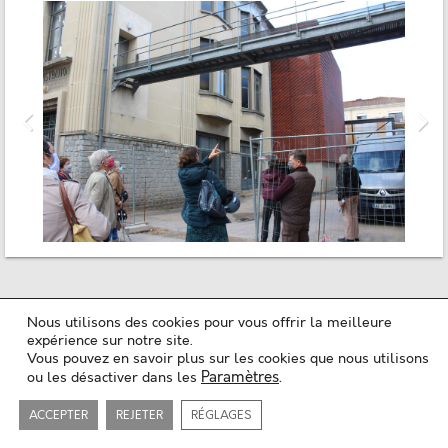
Nous utilisons des cookies pour vous offrir la meilleure
Mentions légales
expérience sur notre site.
Politique de confidentialité
Vous pouvez en savoir plus sur les cookies que nous utilisons
Plan du site
Paramètres
.
ou les désactiver dans les
Contact
Copyright ©2018-26
Maison de l'Architecture du Limousin
Tous les droits sont réservés
Développé par
Sylvain Coudert
ACCEPTER
REJETER
RÉGLAGES